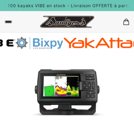
de 100 kayaks VIBE en stock - Livraison OFFERTE à partir 