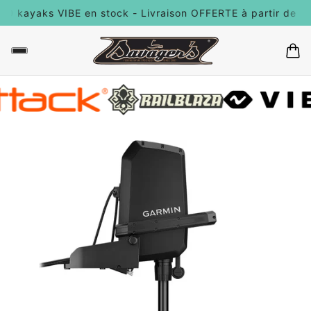
yaks VIBE en stock - Livraison OFFERTE à partir de 100€ d'