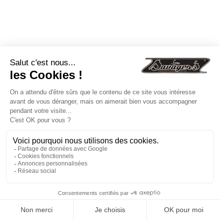
Moteur électrique pour kayak GARMIN Force®
changer
Current
SANS PÉDALES