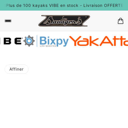
ats
Plus de 100 kayaks VIBE en stock - Livraison OFFERTE à 
Affiner